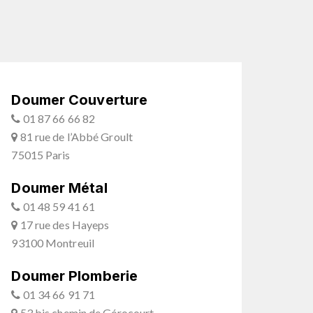
Doumer Couverture
01 87 66 66 82
81 rue de l’Abbé Groult
75015 Paris
Doumer Métal
01 48 59 41 61
17 rue des Hayeps
93100 Montreuil
Doumer Plomberie
01 34 66 91 71
53 bis chemin de Gérocourt,