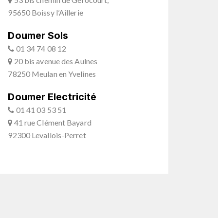
95650 Boissy l’Aillerie
Doumer Sols
01 34 74 08 12
20 bis avenue des Aulnes
78250 Meulan en Yvelines
Doumer Electricité
01 41 03 53 51
41 rue Clément Bayard
92300 Levallois-Perret